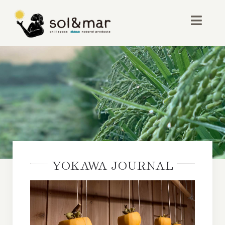
Skip
to
Toggl
content
Navig
お店紹介
イベント
取り扱い商品
アクセス・お問い合わせ
YOKAWA JOURNAL