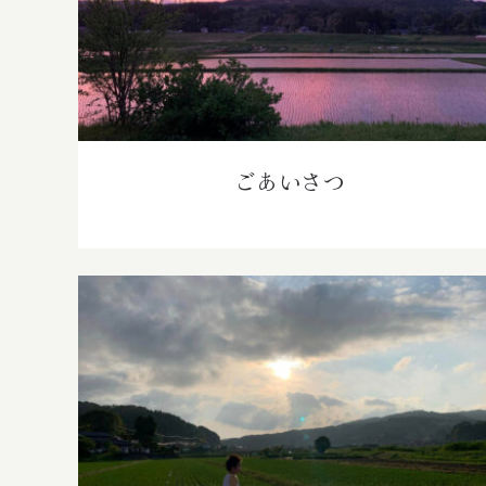
ごあいさつ
ごあいさつ
Ice Cream Heaven With Vanilla,
Chocolate And Pistachio