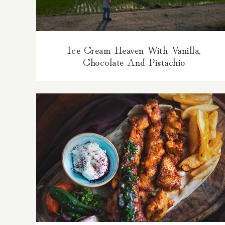
Ice Cream Heaven With Vanilla,
Chocolate And Pistachio
Chicken And Cheese Three Ways With
French Fries