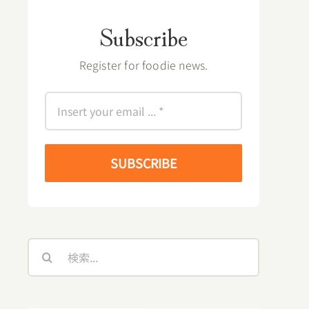
Subscribe
Register for foodie news.
SUBSCRIBE
検
索
…