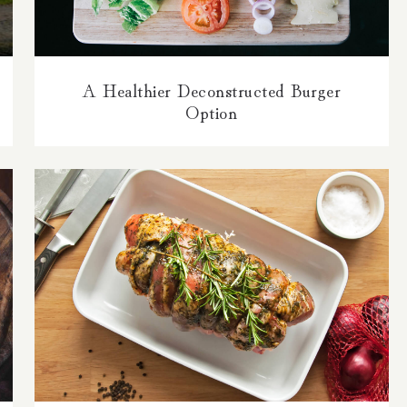
A Healthier Deconstructed Burger
Option
Boneless Lamb Shoulder With Rosemary
And Truffle Glaze