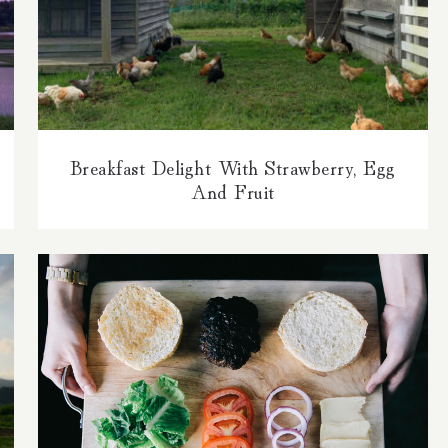
Breakfast Delight With Strawberry, Egg
And Fruit
Breakfast Delight With Strawberry, Egg
And Fruit
A Healthier Deconstructed Burger Option